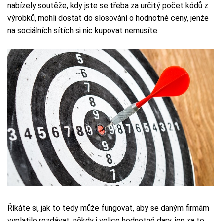
nabízely soutěže, kdy jste se třeba za určitý počet kódů z
výrobků, mohli dostat do slosování o hodnotné ceny, jenže
na sociálních sítích si nic kupovat nemusíte.
Říkáte si, jak to tedy může fungovat, aby se daným firmám
vyplatilo rozdávat, někdy i velice hodnotné dary, jen za to