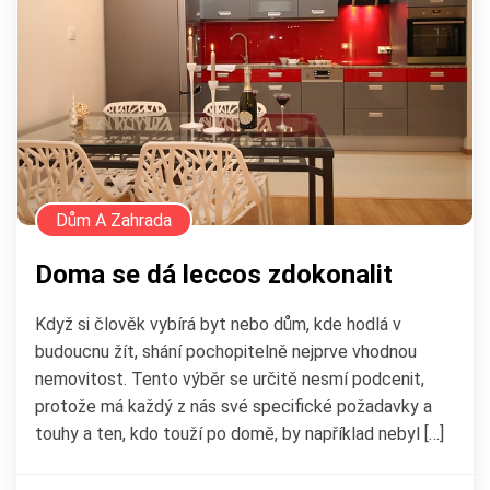
Dům A Zahrada
Doma se dá leccos zdokonalit
Když si člověk vybírá byt nebo dům, kde hodlá v
budoucnu žít, shání pochopitelně nejprve vhodnou
nemovitost. Tento výběr se určitě nesmí podcenit,
protože má každý z nás své specifické požadavky a
touhy a ten, kdo touží po domě, by například nebyl […]