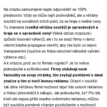
Na otázku samozřejmě nejde odpovědět se 100%
přednostní. Vždy se může najít podvodníků, ale u většiny
soutěží na sociálních sítích platí, že se hraje o reálné ceny.
To znamená že
velká většina soutěží je opravdových a
hraje se o opravdové ceny!
Vášně občas rozpoutá i
způsob losování výherců, ale i to se snaží firmy v rámci
vlastní kladné propagace ošetřit, aby vše bylo co nejvíc
transparentní (využívá se třeba natočení náhodné vybrání
výherce atp.).
A k otázce, proč se to firmám vyplácí? Je to velice
jednoduché a sofistikované.
Firmy získávají nové
fanoušky na svoje stránky, tím zvyšují povědomí o dané
značce a tím si tvoří levnou reklamu
. Účastí v soutěži
tak dáte většinou firmě možnost lépe Vás oslovit reklamou
a třeba i přesvědčit k nákupu. Jak jednoduché, že? Pro lidi,
kteří ale nejsou příliš snadno ovlivnitelní reklamou, můžou
být soutěže poměrně vítaným pozdvižením s možností