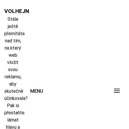
Skip
to
VOLHEJN
content
Stále
ještě
přemítáte
nad tím,
na který
web
vložit
svou
reklamu,
aby
skutečně
MENU
účinkovala?
Pak si
přestaňte
lámat
hlavu a