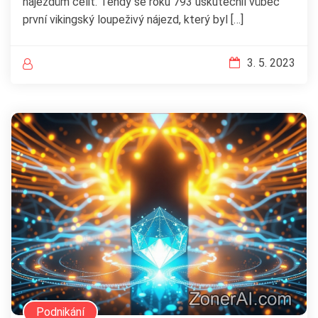
nájezdům čelit. Tehdy se roku 793 uskutečnil vůbec
první vikingský loupeživý nájezd, který byl […]
3. 5. 2023
Podnikání