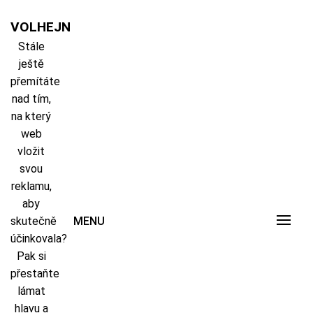
Skip
to
VOLHEJN
content
Stále
ještě
přemítáte
nad tím,
na který
web
vložit
svou
reklamu,
aby
skutečně
MENU
účinkovala?
Pak si
přestaňte
lámat
hlavu a