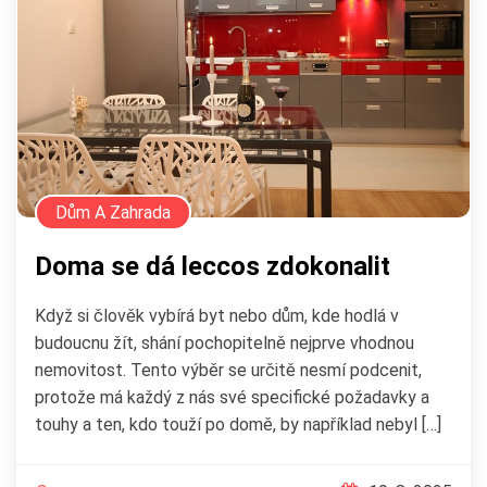
Dům A Zahrada
Doma se dá leccos zdokonalit
Když si člověk vybírá byt nebo dům, kde hodlá v
budoucnu žít, shání pochopitelně nejprve vhodnou
nemovitost. Tento výběr se určitě nesmí podcenit,
protože má každý z nás své specifické požadavky a
touhy a ten, kdo touží po domě, by například nebyl […]