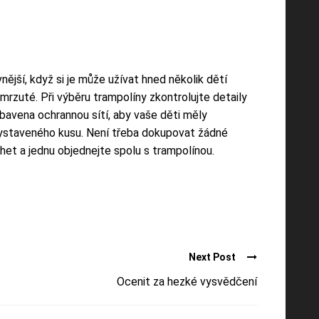
nější, když si je může užívat hned několik dětí
mrzuté. Při výběru trampolíny zkontrolujte detaily
vybavena ochrannou sítí, aby vaše děti měly
ž vystaveného kusu. Není třeba dokupovat žádné
chet a jednu objednejte spolu s trampolínou.
Next Post
Ocenit za hezké vysvědčení