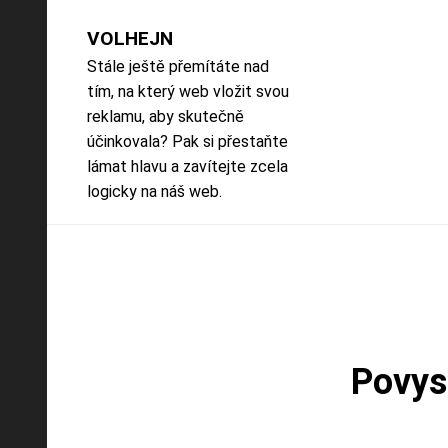
Skip
to
VOLHEJN
content
Stále ještě přemítáte nad
tím, na který web vložit svou
reklamu, aby skutečně
účinkovala? Pak si přestaňte
lámat hlavu a zavítejte zcela
logicky na náš web.
Povysk