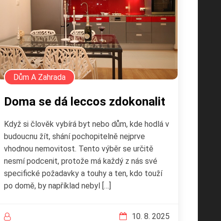
Dům A Zahrada
Doma se dá leccos zdokonalit
Když si člověk vybírá byt nebo dům, kde hodlá v
budoucnu žít, shání pochopitelně nejprve
vhodnou nemovitost. Tento výběr se určitě
nesmí podcenit, protože má každý z nás své
specifické požadavky a touhy a ten, kdo touží
po domě, by například nebyl […]
10. 8. 2025