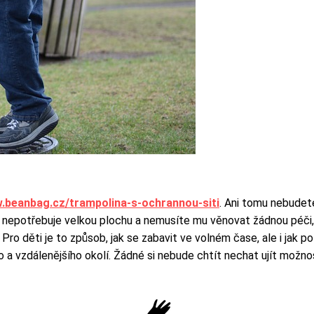
w.beanbag.cz/trampolina-s-ochrannou-siti
. Ani tomu nebudete
rý nepotřebuje velkou plochu a nemusíte mu věnovat žádnou péči, 
 Pro děti je to způsob, jak se zabavit ve volném čase, ale i jak 
ho a vzdálenějšího okolí. Žádné si nebude chtít nechat ujít mož