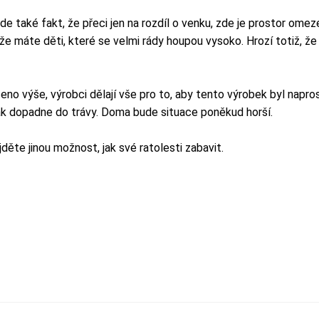
de také fakt, že přeci jen na rozdíl o venku, zde je prostor omez
e máte děti, které se velmi rády houpou vysoko. Hrozí totiž, ž
ečeno výše, výrobci dělají vše pro to, aby tento výrobek byl na
pak dopadne do trávy. Doma bude situace poněkud horší.
děte jinou možnost, jak své ratolesti zabavit.