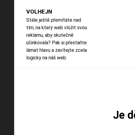
Skip
to
VOLHEJN
content
Stále ještě přemítáte nad
tím, na který web vložit svou
reklamu, aby skutečně
účinkovala? Pak si přestaňte
lámat hlavu a zavítejte zcela
logicky na náš web.
Je d