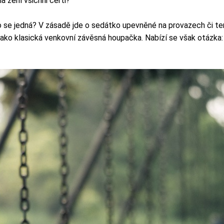
 žení všichni čerti?
o se jedná? V zásadě jde o sedátko upevněné na provazech či t
jako klasická venkovní závěsná houpačka. Nabízí se však otázka: