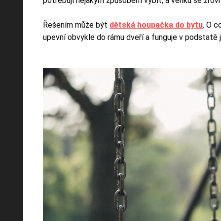
potřebují nějakým způsobem vybít, a venku se zrovna
Řešením může být
dětská houpačka do bytu
. O c
upevní obvykle do rámu dveří a funguje v podstatě 