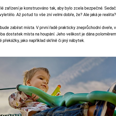
é zařízení je konstruováno tak, aby bylo zcela bezpečné. Sedač
 vyletělo. Až potud to vše zní velmi dobře, že? Ale jaká je realita?
ude zabírat místa. V první řadě prakticky zneprůchodní dveře, v
eba dostatek místa na houpání. Jeho velikost je dána poloměrem 
překážky, jako například skříně či jiný nábytek.