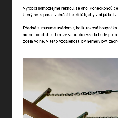
Výrobci samozřejmě řeknou, že ano. Koneckonců cel
který se zapne a zabrání tak dítěti, aby z ní jakkoliv
Předně si musíme uvědomit, kolik taková houpačka b
nutné počítat i s tím, že vepředu i vzadu bude potř
zcela volné. V této vzdálenosti by neměly být žádné 