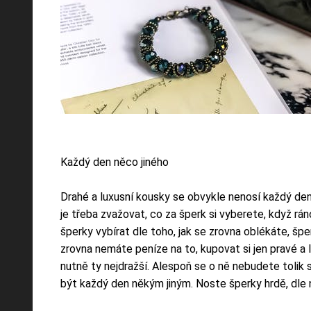
Každý den něco jiného
Drahé a luxusní kousky se obvykle nenosí každý den
je třeba zvažovat, co za šperk si vyberete, když rá
šperky vybírat dle toho, jak se zrovna oblékáte, š
zrovna nemáte peníze na to, kupovat si jen pravé a l
nutně ty nejdražší. Alespoň se o ně nebudete toli
být každý den někým jiným. Noste šperky hrdě, dle nál