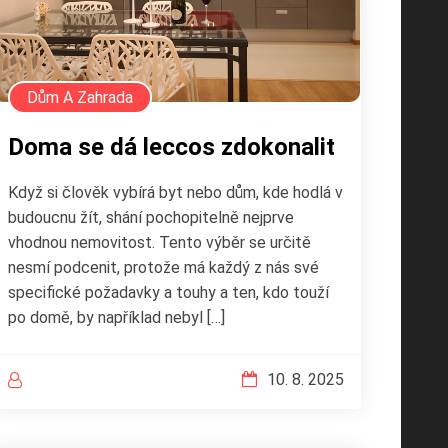
Dům A Zahrada
Doma se dá leccos zdokonalit
Když si člověk vybírá byt nebo dům, kde hodlá v
budoucnu žít, shání pochopitelně nejprve
vhodnou nemovitost. Tento výběr se určitě
nesmí podcenit, protože má každý z nás své
specifické požadavky a touhy a ten, kdo touží
po domě, by například nebyl […]
10. 8. 2025