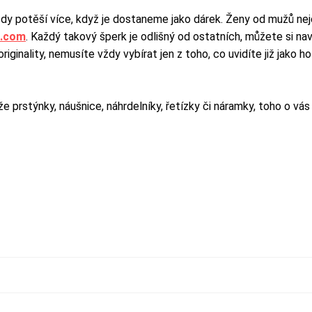
 potěší více, když je dostaneme jako dárek. Ženy od mužů nejčas
k.com
. Každý takový šperk je odlišný od ostatních, můžete si na
iginality, nemusíte vždy vybírat jen z toho, co uvidíte již jako 
ože prstýnky, náušnice, náhrdelníky, řetízky či náramky, toho o v