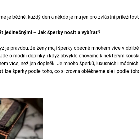
 je běžně, každý den a někdo je má jen pro zvláštní příležitosti
t jedinečnými – Jak šperky nosit a vybírat?
yž je pravdou, že ženy mají šperky obecně mnohem více v oblibě,
Jde o módní doplňky, i když obvykle chováme k některým kouskům
m více, než jen doplněk. Je mnoho šperků, luxusních i módních a
 lze šperky podle toho, co si zrovna oblékneme ale i podle toho