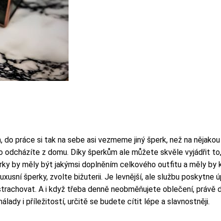
, do práce si tak na sebe asi vezmeme jiný šperk, než na nějak
no odcházíte z domu. Díky šperkům ale můžete skvěle vyjádřit to,
perky by měly být jakýmsi doplněním celkového outfitu a měly by
uxusní šperky, zvolte bižuterii. Je levnější, ale službu poskytne
k strachovat. A i když třeba denně neobměňujete oblečení, práv
ady i příležitostí, určitě se budete cítit lépe a slavnostněji.