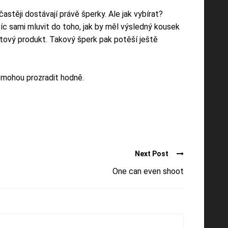
těji dostávají právě šperky. Ale jak vybírat?
víc sami mluvit do toho, jak by měl výsledný kousek
hotový produkt. Takový šperk pak potěší ještě
ás mohou prozradit hodně.
Next Post
One can even shoot