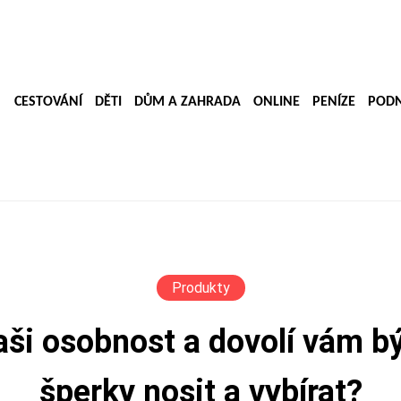
CESTOVÁNÍ
DĚTI
DŮM A ZAHRADA
ONLINE
PENÍZE
PODN
Produkty
ši osobnost a dovolí vám b
šperky nosit a vybírat?