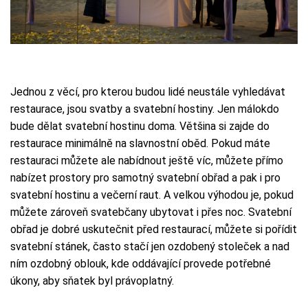
Jednou z věcí, pro kterou budou lidé neustále vyhledávat
restaurace, jsou svatby a svatební hostiny. Jen málokdo
bude dělat svatební hostinu doma. Většina si zajde do
restaurace minimálně na slavnostní oběd. Pokud máte
restauraci můžete ale nabídnout ještě víc, můžete přímo
nabízet prostory pro samotný svatební obřad a pak i pro
svatební hostinu a večerní raut. A velkou výhodou je, pokud
můžete zároveň svatebčany ubytovat i přes noc. Svatební
obřad je dobré uskutečnit před restaurací, můžete si pořídit
svatební stánek, často stačí jen ozdobený stoleček a nad
ním ozdobný oblouk, kde oddávající provede potřebné
úkony, aby sňatek byl právoplatný.