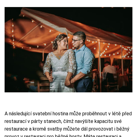
A následující svatební hostina může proběhnout v létě před
restaurací v párty stanech, čímž navýšíte kapacitu své
restaurace a kromě svatby můžete dál provozovat i běžný
provoz v restauraci pro běžné hosty. Máte restauraci a