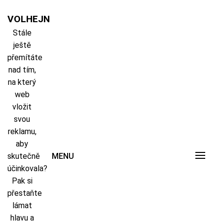
Skip
to
VOLHEJN
content
Stále
ještě
přemítáte
nad tím,
na který
web
vložit
svou
reklamu,
aby
skutečně
MENU
účinkovala?
Pak si
přestaňte
lámat
hlavu a