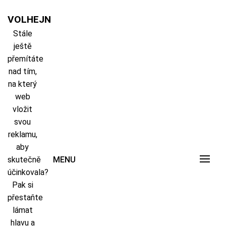
Skip
to
VOLHEJN
content
Stále
ještě
přemítáte
nad tím,
na který
web
vložit
svou
reklamu,
aby
skutečně
MENU
účinkovala?
Pak si
přestaňte
lámat
hlavu a