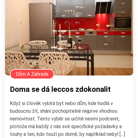
Dům A Zahrada
Doma se dá leccos zdokonalit
Když si člověk vybírá byt nebo dům, kde hodlá v
budoucnu žít, shání pochopitelně nejprve vhodnou
nemovitost. Tento výběr se určitě nesmí podcenit,
protože má každý z nás své specifické požadavky a
touhy a ten, kdo touží po domě, by například nebyl […]