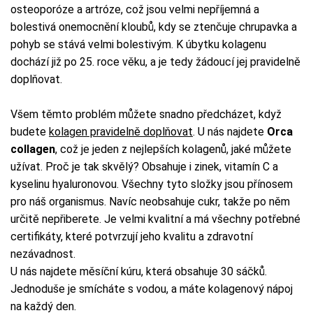
osteoporóze a artróze, což jsou velmi nepříjemná a
bolestivá onemocnění kloubů, kdy se ztenčuje chrupavka a
pohyb se stává velmi bolestivým. K úbytku kolagenu
dochází již po 25. roce věku, a je tedy žádoucí jej pravidelně
doplňovat.
Všem těmto problém můžete snadno předcházet, když
budete
kolagen pravidelně doplňovat
. U nás najdete
Orca
collagen
, což je jeden z nejlepších kolagenů, jaké můžete
užívat. Proč je tak skvělý? Obsahuje i zinek, vitamín C a
kyselinu hyaluronovou. Všechny tyto složky jsou přínosem
pro náš organismus. Navíc neobsahuje cukr, takže po něm
určitě nepřiberete. Je velmi kvalitní a má všechny potřebné
certifikáty, které potvrzují jeho kvalitu a zdravotní
nezávadnost.
U nás najdete měsíční kúru, která obsahuje 30 sáčků.
Jednoduše je smícháte s vodou, a máte kolagenový nápoj
na každý den.