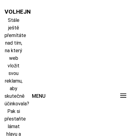
Skip
to
VOLHEJN
content
Stále
ještě
přemítáte
nad tím,
na který
web
vložit
svou
reklamu,
aby
skutečně
MENU
účinkovala?
Pak si
přestaňte
lámat
hlavu a