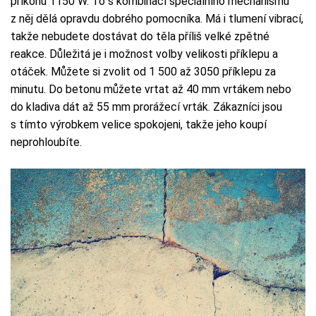
příkonu 1150 W. To s kombinací speciálního mechanismu
z něj dělá opravdu dobrého pomocníka. Má i tlumení vibrací,
takže nebudete dostávat do těla příliš velké zpětné
reakce. Důležitá je i možnost volby velikosti příklepu a
otáček. Můžete si zvolit od 1 500 až 3050 příklepu za
minutu. Do betonu můžete vrtat až 40 mm vrtákem nebo
do kladiva dát až 55 mm prorážecí vrták. Zákazníci jsou
s tímto výrobkem velice spokojeni, takže jeho koupí
neprohloubíte.