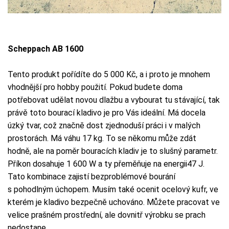
Scheppach AB 1600
Tento produkt pořídíte do 5 000 Kč, a i proto je mnohem
vhodnější pro hobby použití. Pokud budete doma
potřebovat udělat novou dlažbu a vybourat tu stávající, tak
právě toto bourací kladivo je pro Vás ideální. Má docela
úzký tvar, což značně dost zjednoduší práci i v malých
prostorách. Má váhu 17 kg. To se někomu může zdát
hodně, ale na poměr bouracích kladiv je to slušný parametr.
Příkon dosahuje 1 600 W a ty přeměňuje na energii47 J.
Tato kombinace zajistí bezproblémové bourání
s pohodlným úchopem. Musím také ocenit ocelový kufr, ve
kterém je kladivo bezpečně uchováno. Můžete pracovat ve
velice prašném prostřední, ale dovnitř výrobku se prach
nedostane.